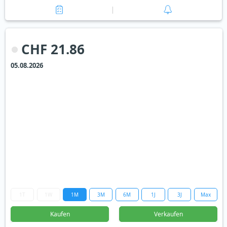
CHF 21.86
05.08.2026
1T
1W
1M
3M
6M
1J
3J
Max
Kaufen
Verkaufen