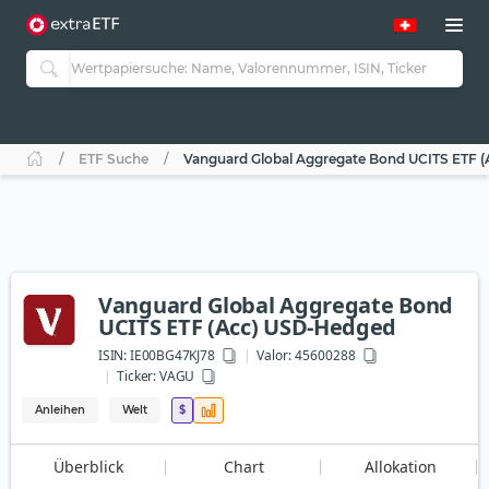
ETF Suche
Vanguard Global Aggregate Bond UCITS ETF 
Vanguard Global Aggregate Bond
UCITS ETF (Acc) USD-Hedged
ISIN:
IE00BG47KJ78
Valor: 45600288
Ticker:
VAGU
Anleihen
Welt
$
Überblick
Chart
Allokation