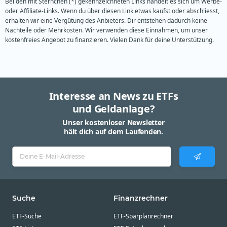
Bei den mit Sternchen (*) gekennzeichneten Links handelt es sich um Werbe-
oder Affiliate-Links. Wenn du über diesen Link etwas kaufst oder abschliesst,
erhalten wir eine Vergütung des Anbieters. Dir entstehen dadurch keine
Nachteile oder Mehrkosten. Wir verwenden diese Einnahmen, um unser
kostenfreies Angebot zu finanzieren. Vielen Dank für deine Unterstützung.
Interesse an News zu ETFs
und Geldanlage?
Unser kostenloser Newsletter
hält dich auf dem Laufenden.
Suche
Finanzrechner
ETF-Suche
ETF-Sparplanrechner