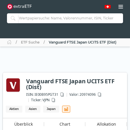
ETF Suche
Vanguard FTSE Japan UCITS ETF (Dist)
Vanguard FTSE Japan UCITS ETF
(Dist)
ISIN:
IE00B95PGT31
Valor: 20974096
Ticker:
VJPN
Aktien
Asien
Japan
Überblick
Chart
Allokation