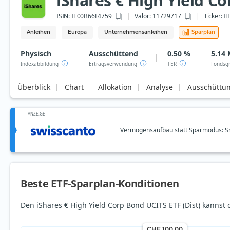
iShares € High Yield Co
ISIN:
IE00B66F4759
Valor: 11729717
Ticker:
I
Anleihen
Europa
Unternehmensanleihen
Sparplan
Physisch
Ausschüttend
0.50 %
5.14 
Indexabbildung
Ertragsverwendung
TER
Fondsg
Überblick
Chart
Allokation
Analyse
Ausschüttu
ANZEIGE
Vermögensaufbau statt Sparmodus: Sm
Beste ETF-Sparplan-Konditionen
Den iShares € High Yield Corp Bond UCITS ETF (Dist) kannst
CHF 100.00