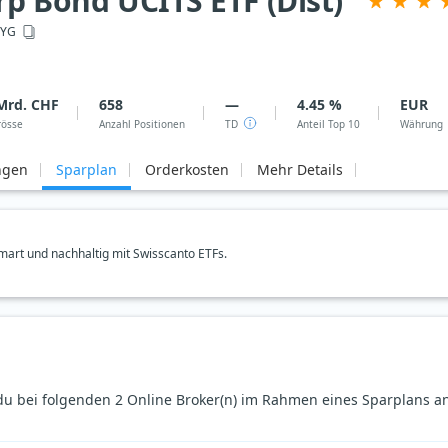
rp Bond UCITS ETF (Dist)
HYG
Mrd. CHF
658
—
4.45 %
EUR
rösse
Anzahl Positionen
TD
Anteil Top 10
Währung
ngen
Sparplan
Orderkosten
Mehr Details
art und nachhaltig mit Swisscanto ETFs.
 du bei folgenden 2 Online Broker(n) im Rahmen eines Sparplans a