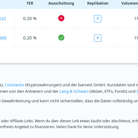
TER
Ausschüttung
Replikation
Volumen 
0.20 %
1
cc)
P
0.20 %
1
st)
P
s),
CoinGecko
(Kryptowährungen) und der Isarvest GmbH. Kursdaten sind mi
ammen von den Anbietern und der
Lang & Schwarz
(Aktien, ETFs, Fonds) und
Gewährleistung und kann nicht sicherstellen, dass die Daten vollständig u
oder Affiliate-Links. Wenn du über diesen Link etwas kaufst oder abschliesst, er
freies Angebot zu finanzieren. Vielen Dank für deine Unterstützung.