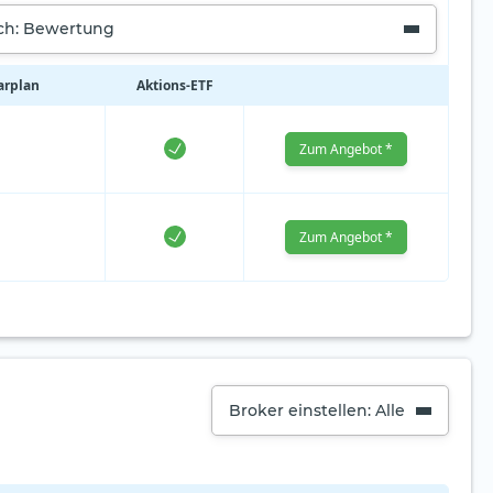
ach: Bewertung
arplan
Aktions‑ETF
Zum Angebot *
Zum Angebot *
Broker einstellen: Alle