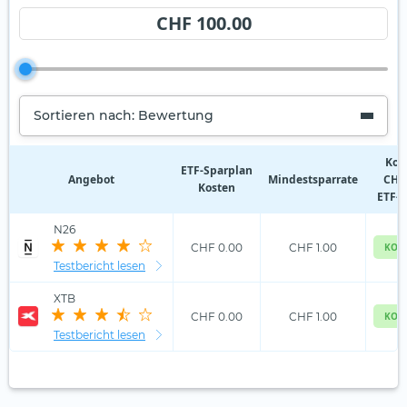
CHF 100.00
Sortieren nach: Bewertung
Kos
ETF‑Sparplan
Angebot
Mindestsparrate
CHF 
Kosten
ETF-S
N26
CHF 0.00
CHF 1.00
KOS
Testbericht lesen
XTB
CHF 0.00
CHF 1.00
KOS
Testbericht lesen