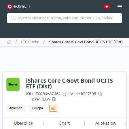
ETF Suche
iShares Core € Govt Bond UCITS ETF (Dist)
iShares Core € Govt Bond UCITS
ETF (Dist)
ISIN:
IE00B4WXJJ64
Valor: 10127508
Ticker:
IEGA
Anleihen
Europa
Überblick
Chart
Allokation