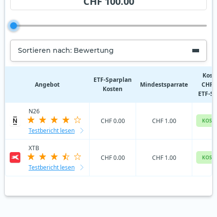
CHF 100.00
Sortieren nach: Bewertung
Kost
ETF‑Sparplan
Angebot
Mindestsparrate
CHF 
Kosten
ETF-S
N26
CHF 0.00
CHF 1.00
KOST
Testbericht lesen
XTB
CHF 0.00
CHF 1.00
KOST
Testbericht lesen