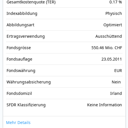
Gesamt­kosten­quote (TER)
0.17 %
Index­abbildung
Physisch
Abbildungs­art
Optimiert
Ertrags­verwendung
Ausschüttend
Fonds­grösse
550.46 Mio. CHF
Fonds­auflage
23.05.2011
Fonds­währung
EUR
Währungsabsicherung
Nein
Fondsdomizil
Irland
SFDR Klassifizierung
Keine Information
Mehr Details