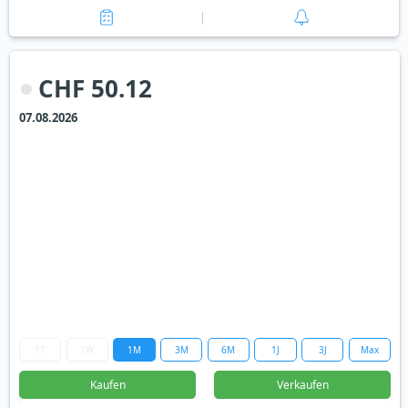
CHF 50.12
07.08.2026
1T
1W
1M
3M
6M
1J
3J
Max
Kaufen
Verkaufen