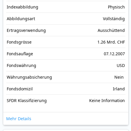
Index­abbildung
Physisch
Abbildungs­art
Vollständig
Ertrags­verwendung
Ausschüttend
Fonds­grösse
1.26 Mrd. CHF
Fonds­auflage
07.12.2007
Fonds­währung
USD
Währungsabsicherung
Nein
Fondsdomizil
Irland
SFDR Klassifizierung
Keine Information
Mehr Details