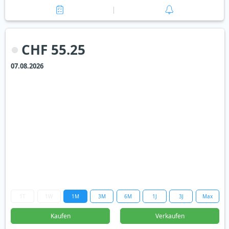
CHF 55.25
07.08.2026
1T
1W
1M
3M
6M
1J
3J
Max
Kaufen
Verkaufen