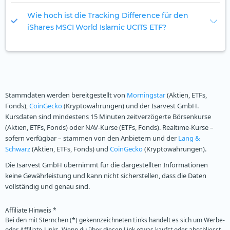
Wie hoch ist die Tracking Difference für den
iShares MSCI World Islamic UCITS ETF?
Stammdaten werden bereitgestellt von
Morningstar
(Aktien, ETFs,
Fonds),
CoinGecko
(Kryptowährungen) und der Isarvest GmbH.
Kursdaten sind mindestens 15 Minuten zeitverzögerte Börsenkurse
(Aktien, ETFs, Fonds) oder NAV-Kurse (ETFs, Fonds). Realtime-Kurse –
sofern verfügbar – stammen von den Anbietern und der
Lang &
Schwarz
(Aktien, ETFs, Fonds) und
CoinGecko
(Kryptowährungen).
Die Isarvest GmbH übernimmt für die dargestellten Informationen
keine Gewährleistung und kann nicht sicherstellen, dass die Daten
vollständig und genau sind.
Affiliate Hinweis *
Bei den mit Sternchen (*) gekennzeichneten Links handelt es sich um Werbe-
oder Affiliate-Links. Wenn du über diesen Link etwas kaufst oder abschliesst,