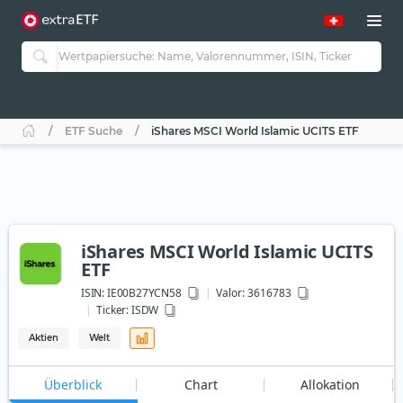
ETF Suche
iShares MSCI World Islamic UCITS ETF
iShares MSCI World Islamic UCITS
ETF
ISIN:
IE00B27YCN58
Valor: 3616783
Ticker:
ISDW
Aktien
Welt
Überblick
Chart
Allokation