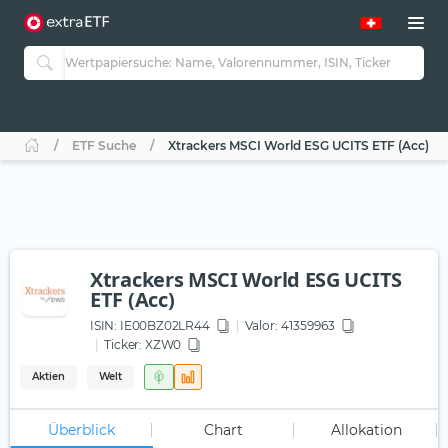
ETF Suche
Xtrackers MSCI World ESG UCITS ETF (Acc)
Xtrackers MSCI World ESG UCITS
ETF (Acc)
ISIN:
IE00BZ02LR44
Valor: 41359963
Ticker:
XZW0
Aktien
Welt
Überblick
Chart
Allokation