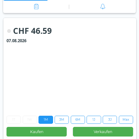
CHF 46.59
07.08.2026
1T
1W
1M
3M
6M
1J
3J
Max
Kaufen
Verkaufen