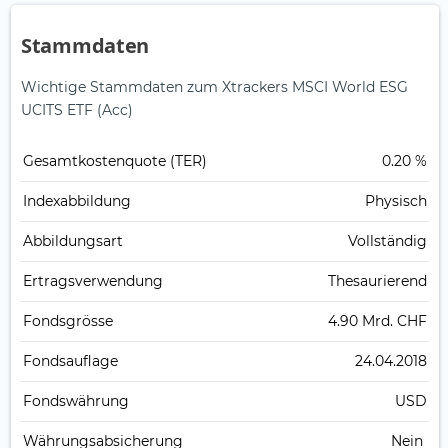
Stammdaten
Wichtige Stammdaten zum Xtrackers MSCI World ESG
UCITS ETF (Acc)
Gesamt­kosten­quote (TER)
0.20 %
Index­abbildung
Physisch
Abbildungs­art
Vollständig
Ertrags­verwendung
Thesaurierend
Fonds­grösse
4.90 Mrd. CHF
Fonds­auflage
24.04.2018
Fonds­währung
USD
Währungsabsicherung
Nein