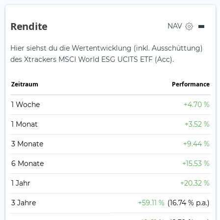
Rendite
NAV
Hier siehst du die Wertentwicklung (inkl. Ausschüttung)
des Xtrackers MSCI World ESG UCITS ETF (Acc).
Zeit­raum
Perfor­mance
1 Woche
+4.70 %
1 Monat
+3.52 %
3 Monate
+9.44 %
6 Monate
+15.53 %
1 Jahr
+20.32 %
3 Jahre
+59.11 %
(16.74 % p.a.)