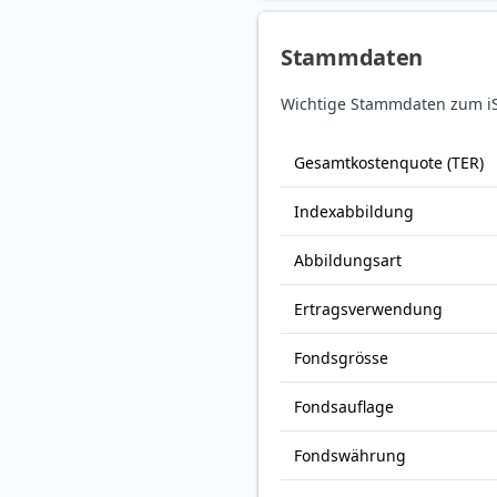
Stammdaten
Wichtige Stammdaten zum iS
Gesamt­kosten­quote (TER)
Index­abbildung
Abbildungs­art
Ertrags­verwendung
Fonds­grösse
Fonds­auflage
Fonds­währung