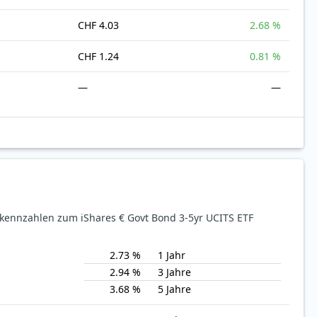
CHF 4.03
2.68 %
CHF 1.24
0.81 %
—
—
ekennzahlen zum iShares € Govt Bond 3-5yr UCITS ETF
2.73 %
1 Jahr
2.94 %
3 Jahre
3.68 %
5 Jahre