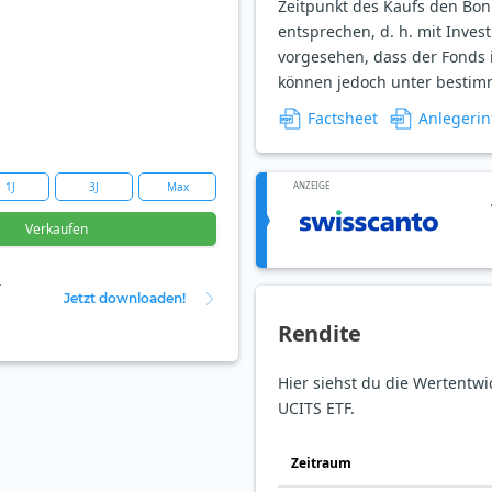
Zeitpunkt des Kaufs den Bon
entsprechen, d. h. mit Invest
vorgesehen, dass der Fonds i
können jedoch unter bestim
Factsheet
Anlegerin
1J
3J
Max
ANZEIGE
Verkaufen
r
Jetzt downloaden!
Rendite
Hier siehst du die Wertentwi
UCITS ETF.
Zeit­raum