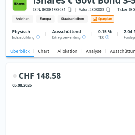
iShares € Govt Bond 3-
ISIN:
IE00B1FZS681
Valor: 2803883
Ticker:
IB
Anleihen
Europa
Staatsanleihen
Sparplan
Physisch
Ausschüttend
0.15 %
2.04 
Indexabbildung
Ertragsverwendung
TER
Fondsg
Überblick
Chart
Allokation
Analyse
Ausschüttu
CHF 148.58
05.08.2026