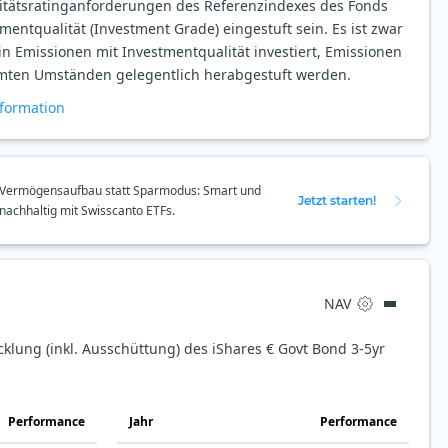
itätsratinganforderungen des Referenzindexes des Fonds
mentqualität (Investment Grade) eingestuft sein. Es ist zwar
n Emissionen mit Investmentqualität investiert, Emissionen
mten Umständen gelegentlich herabgestuft werden.
formation
Vermögensaufbau statt Sparmodus: Smart und
Jetzt starten!
nachhaltig mit Swisscanto ETFs.
NAV
cklung (inkl. Ausschüttung) des iShares € Govt Bond 3-5yr
Perfor­mance
Jahr
Perfor­mance