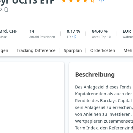
5yr UCITS ETF
GX
Mrd. CHF
14
0.17 %
84.40 %
EUR
rösse
Anzahl Positionen
TD
Anteil Top 10
Währu
ngen
Tracking Difference
Sparplan
Orderkosten
Mehr
Beschreibung
Das Anlageziel dieses Fonds 
Kapitalrenditen als auch der
Rendite des Barclays Capita
sein Anlageziel zu erreichen,
von Anleihen zu investieren,
Wertpapieren zusammensetzt
Term Index, den Referenzind