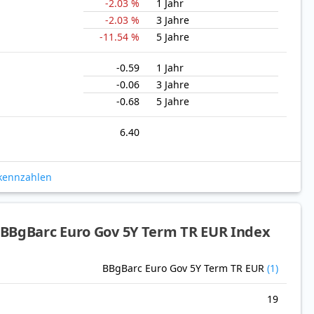
-2.03 %
1 Jahr
-2.03 %
3 Jahre
-11.54 %
5 Jahre
-0.59
1 Jahr
-0.06
3 Jahre
-0.68
5 Jahre
6.40
okennzahlen
BBgBarc Euro Gov 5Y Term TR EUR Index
BBgBarc Euro Gov 5Y Term TR EUR
(1)
19