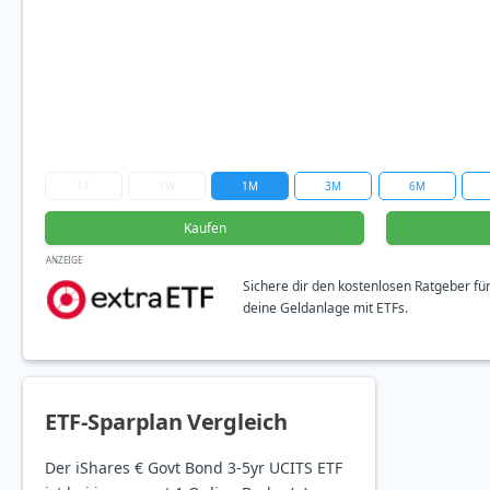
1T
1W
1M
3M
6M
Kaufen
ANZEIGE
Sichere dir den kostenlosen Ratgeber fü
deine Geldanlage mit ETFs.
ETF-Sparplan Vergleich
Der iShares € Govt Bond 3-5yr UCITS ETF