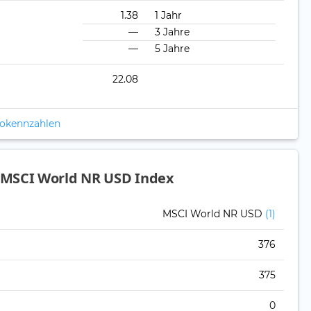
1.38
1 Jahr
—
3 Jahre
—
5 Jahre
22.08
ikokennzahlen
 MSCI World NR USD Index
MSCI World NR USD
(1)
376
375
0