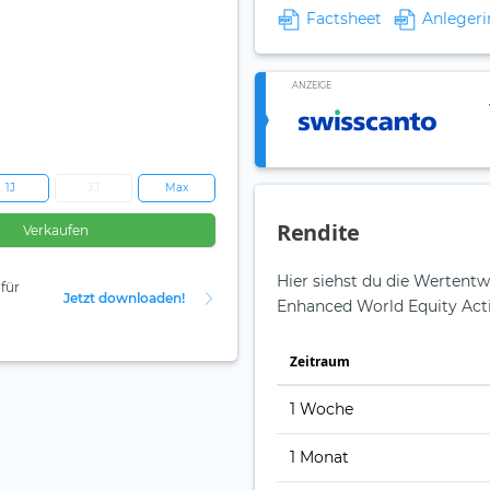
Factsheet
Anlegeri
ANZEIGE
1J
3J
Max
Rendite
Verkaufen
Hier siehst du die Wertent
für
Jetzt downloaden!
Enhanced World Equity Acti
Zeit­raum
1 Woche
1 Monat