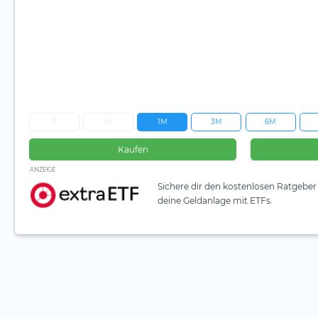
1T
1W
1M
3M
6M
Kaufen
ANZEIGE
Sichere dir den kostenlosen Ratgeber 
deine Geldanlage mit ETFs.