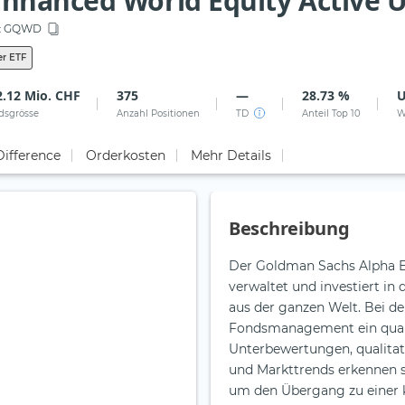
nhanced World Equity Active UC
:
GQWD
er ETF
2.12 Mio. CHF
375
—
28.73 %
dsgrösse
Anzahl Positionen
TD
Anteil Top 10
W
Difference
Orderkosten
Mehr Details
Beschreibung
Der Goldman Sachs Alpha E
verwaltet und investiert i
aus der ganzen Welt. Bei 
Fondsmanagement ein quant
Unterbewertungen, qualita
und Markttrends erkennen s
um den Übergang zu einer k