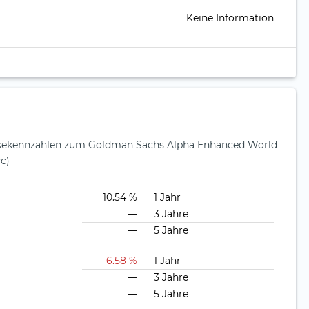
Keine Information
ysekennzahlen zum Goldman Sachs Alpha Enhanced World
c)
10.54 %
1 Jahr
—
3 Jahre
—
5 Jahre
-6.58 %
1 Jahr
—
3 Jahre
—
5 Jahre