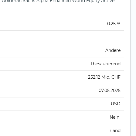
Goldman Sachs Alpha Enhanced World Equity Active
)
0.25 %
—
Andere
Thesaurierend
252.12 Mio. CHF
07.05.2025
USD
Nein
Irland