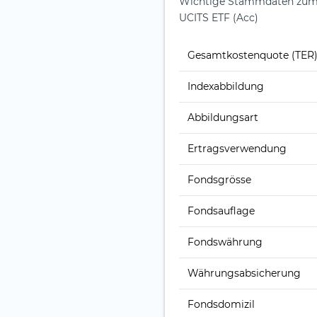
Wichtige Stammdaten zum 
UCITS ETF (Acc)
Gesamt­kosten­quote (TER
Index­abbildung
Abbildungs­art
Ertrags­verwendung
Fonds­grösse
Fonds­auflage
Fonds­währung
Währungsabsicherung
Fondsdomizil