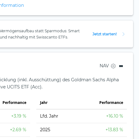
nformation
Vermögensaufbau statt Sparmodus: Smart
Jetzt starten!
und nachhaltig mit Swisscanto ETFs.
NAV
wicklung (inkl. Ausschüttung) des Goldman Sachs Alpha
ve UCITS ETF (Acc).
Perfor­mance
Jahr
Perfor­mance
+3.19 %
Lfd. Jahr
+16.10 %
+2.69 %
2025
+13.83 %