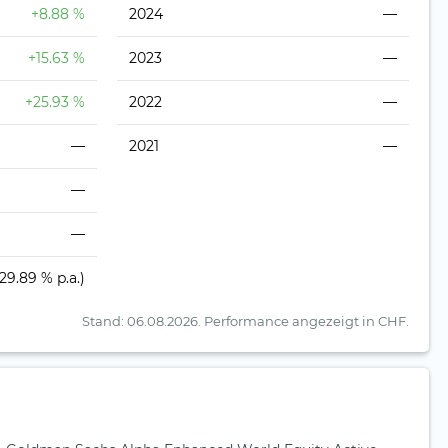
+8.88 %
2024
—
+15.63 %
2023
—
+25.93 %
2022
—
—
2021
—
—
—
(29.89 % p.a.)
Stand: 06.08.2026.
Performance angezeigt in CHF.