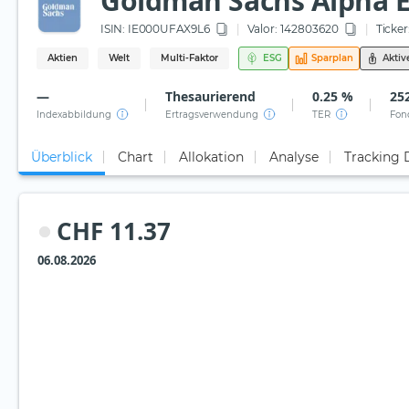
Goldman Sachs Alpha E
ISIN:
IE000UFAX9L6
Valor: 142803620
Ticker
Aktien
Welt
Multi-Faktor
ESG
Sparplan
Aktiv
—
Thesaurierend
0.25 %
25
Indexabbildung
Ertragsverwendung
TER
Fon
Überblick
Chart
Allokation
Analyse
Tracking 
CHF 11.37
06.08.2026