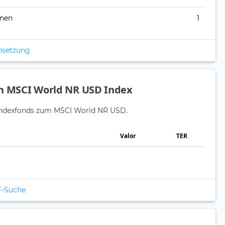
onen
1
nsetzung
en MSCI World NR USD Index
e Indexfonds zum MSCI World NR USD.
Valor
TER
F-Suche