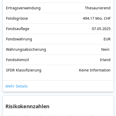
Ertrags­verwendung
Thesaurierend
Fonds­grösse
494.17 Mio. CHF
Fonds­auflage
07.05.2025
Fonds­währung
EUR
Währungsabsicherung
Nein
Fondsdomizil
Irland
SFDR Klassifizierung
Keine Information
Mehr Details
Risikokennzahlen