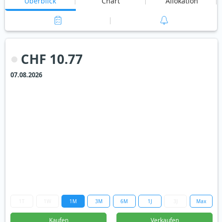
Überblick
Chart
Allokation
CHF 10.77
07.08.2026
1T
1W
1M
3M
6M
1J
3J
Max
Kaufen
Verkaufen