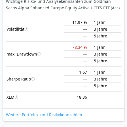
Wichtige Risiko- und Analysekennzahlen zum Goldman
Sachs Alpha Enhanced Europe Equity Active UCITS ETF (Acc)
11.97 %
1 Jahr
Volatilität
—
3 Jahre
—
5 Jahre
-8.34 %
1 Jahr
max. Drawdown
—
3 Jahre
—
5 Jahre
1.67
1 Jahr
Sharpe Ratio
—
3 Jahre
—
5 Jahre
XLM
18.36
Weitere Portfolio- und Risikokennzahlen