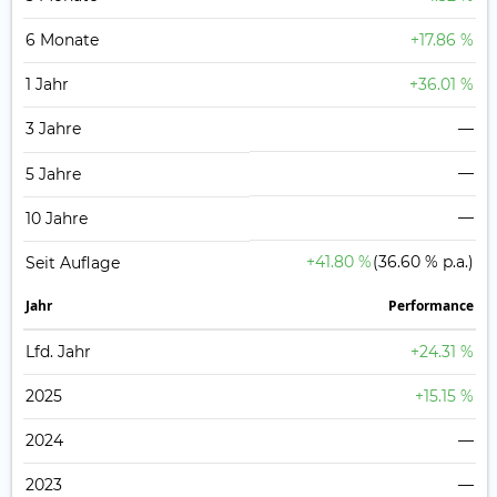
6 Monate
+17.86 %
1 Jahr
+36.01 %
3 Jahre
—
—
5 Jahre
—
10 Jahre
+41.80 %
(36.60 % p.a.)
Seit Auflage
Jahr
Perfor­mance
Lfd. Jahr
+24.31 %
2025
+15.15 %
2024
—
2023
—