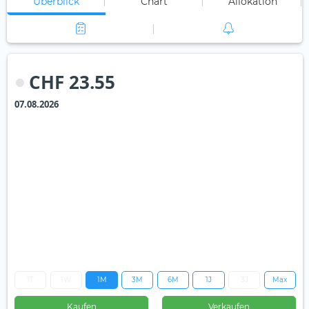
Überblick
Chart
Allokation
CHF 23.55
07.08.2026
1T
1W
1M
3M
6M
1J
3J
Max
Kaufen
Verkaufen