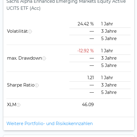
Sachs Alpha Enhanced Emerging Markets Equity Active
UCITS ETF (Acc)
24.42 %
1 Jahr
Volatilität
—
3 Jahre
—
5 Jahre
-12.92 %
1 Jahr
max. Drawdown
—
3 Jahre
—
5 Jahre
1.21
1 Jahr
Sharpe Ratio
—
3 Jahre
—
5 Jahre
XLM
46.09
Weitere Portfolio- und Risikokennzahlen