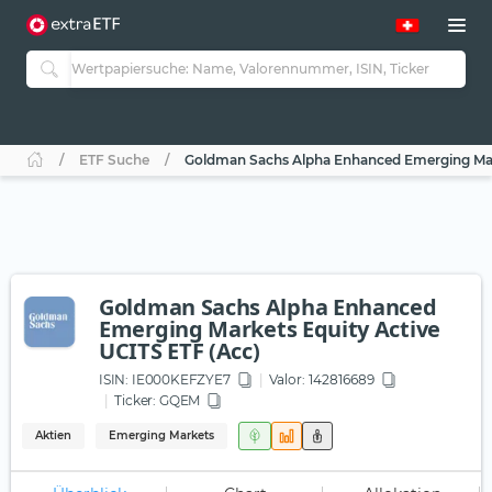
ETF Suche
Goldman Sachs Alpha Enhanced Emerging Mark
Goldman Sachs Alpha Enhanced
Emerging Markets Equity Active
UCITS ETF (Acc)
ISIN:
IE000KEFZYE7
Valor: 142816689
Ticker:
GQEM
Aktien
Emerging Markets