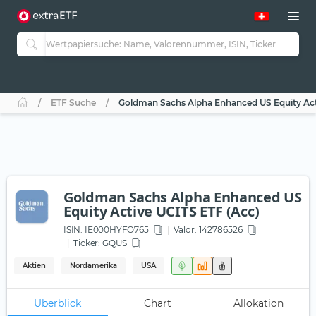
ETF Suche
Goldman Sachs Alpha Enhanced US Equity Act
Goldman Sachs Alpha Enhanced US
Equity Active UCITS ETF (Acc)
ISIN:
IE000HYFO765
Valor: 142786526
Ticker:
GQUS
Aktien
Nordamerika
USA
Überblick
Chart
Allokation