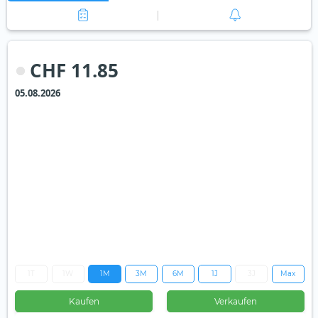
CHF 11.85
05.08.2026
1T
1W
1M
3M
6M
1J
3J
Max
Kaufen
Verkaufen