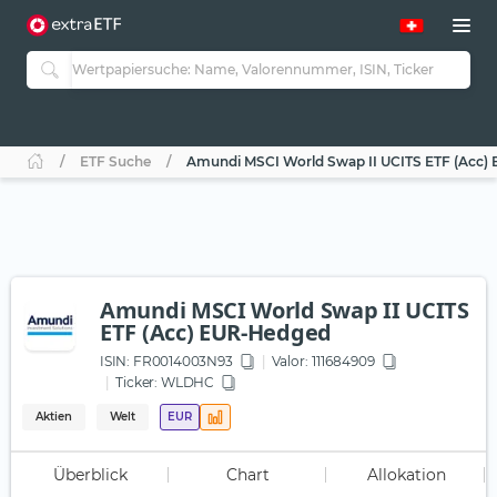
ETF Suche
Amundi MSCI World Swap II UCITS ETF (Acc)
Amundi MSCI World Swap II UCITS
ETF (Acc) EUR-Hedged
ISIN:
FR0014003N93
Valor: 111684909
Ticker:
WLDHC
Aktien
Welt
EUR
Überblick
Chart
Allokation