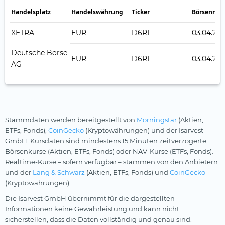
Handelsplatz
Handelswährung
Ticker
Börsennot
XETRA
EUR
D6RI
03.04.20
Deutsche Börse
EUR
D6RI
03.04.20
AG
Stammdaten werden bereitgestellt von
Morningstar
(Aktien,
ETFs, Fonds),
CoinGecko
(Kryptowährungen) und der Isarvest
GmbH. Kursdaten sind mindestens 15 Minuten zeitverzögerte
Börsenkurse (Aktien, ETFs, Fonds) oder NAV-Kurse (ETFs, Fonds).
Realtime-Kurse – sofern verfügbar – stammen von den Anbietern
und der
Lang & Schwarz
(Aktien, ETFs, Fonds) und
CoinGecko
(Kryptowährungen).
Die Isarvest GmbH übernimmt für die dargestellten
Informationen keine Gewährleistung und kann nicht
sicherstellen, dass die Daten vollständig und genau sind.