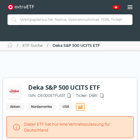
ETF Suche
Deka S&P 500 UCITS ETF
Deka S&P 500 UCITS ETF
ISIN:
DE000ETFL631
Ticker:
D6RI
Aktien
Nordamerika
USA
Dieser ETF hat nur eine Vertriebszulassung für
Deutschland.