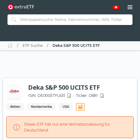
ETF Suche
Deka S&P 500 UCITS ETF
Deka S&P 500 UCITS ETF
ISIN:
DE000ETFL631
Ticker:
D6RI
Aktien
Nordamerika
USA
Dieser ETF hat nur eine Vertriebszulassung für
Deutschland.