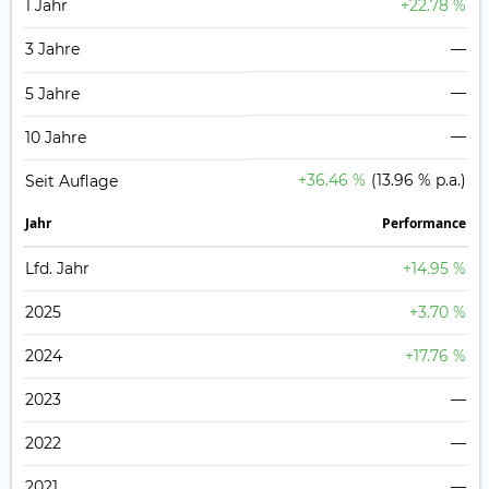
1 Jahr
+22.78 %
3 Jahre
—
—
5 Jahre
—
10 Jahre
+36.46 %
(13.96 % p.a.)
Seit Auflage
Jahr
Perfor­mance
Lfd. Jahr
+14.95 %
2025
+3.70 %
2024
+17.76 %
2023
—
2022
—
2021
—