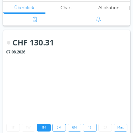
Überblick
Chart
Allokation
CHF 130.31
07.08.2026
1T
1W
1M
3M
6M
1J
3J
Max