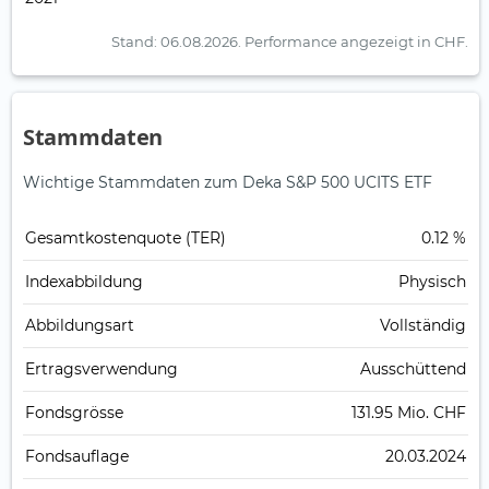
Stand: 06.08.2026.
Performance angezeigt in CHF.
Stammdaten
Wichtige Stammdaten zum Deka S&P 500 UCITS ETF
Gesamt­kosten­quote (TER)
0.12 %
Index­abbildung
Physisch
Abbildungs­art
Vollständig
Ertrags­verwendung
Ausschüttend
Fonds­grösse
131.95 Mio. CHF
Fonds­auflage
20.03.2024