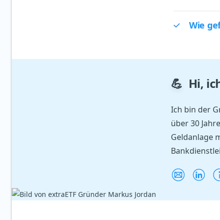
Wie gef
💪
Hi, i
Ich bin der 
über 30 Jahr
Geldanlage m
Bankdienstle