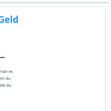
Geld
 man es
enn du
eld du