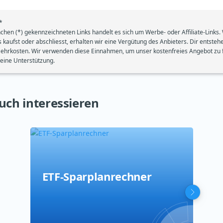
*
nchen (*) gekennzeichneten Links handelt es sich um Werbe- oder Affiliate-Links
s kaufst oder abschliesst, erhalten wir eine Vergütung des Anbieters. Dir entste
ehrkosten. Wir verwenden diese Einnahmen, um unser kostenfreies Angebot zu f
deine Unterstützung.
uch interessieren
ETF-Sparplanrechner
Cof
Res