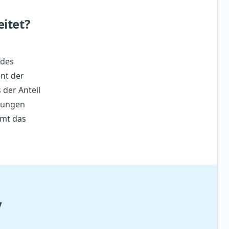
itet?
 des
nt der
 der Anteil
 jungen
mmt das
y