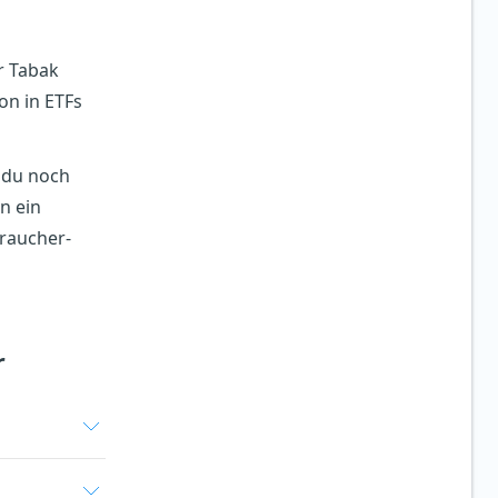
r Tabak
on in ETFs
 du noch
n ein
traucher-
r