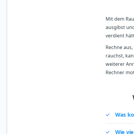
Mit dem Rauc
ausgibst und
verdient hät
Rechne aus,
rauchst, kan
weiterer Anr
Rechner moti
Was ko
Wie vi