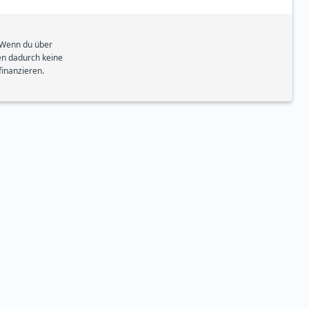
. Wenn du über
hen dadurch keine
inanzieren.
fee-to-go-Rechner
taurant-Rechner