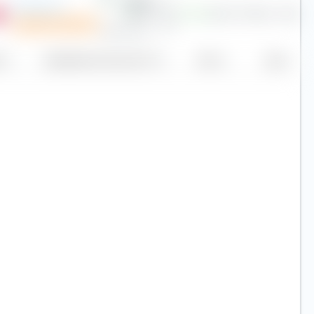
Broadcom
11,56 $
0,60 %
1.766,0
369,48
Piano di risparmio
o
Capitalizzazione di mercato (mld. €)
Prezzo
Oggi