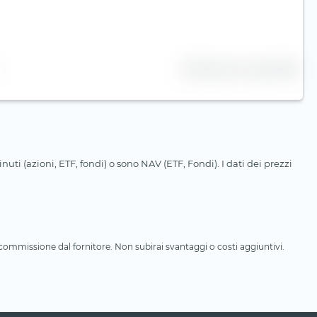
25 Numero di righe
uti (azioni, ETF, fondi) o sono NAV (ETF, Fondi). I dati dei prezzi
a commissione dal fornitore. Non subirai svantaggi o costi aggiuntivi.