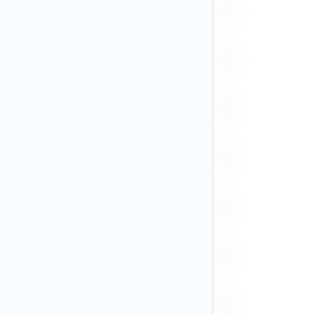
IDR
ILS
INR
ISK
JPY (9)
KRW (1)
KZT
MAD
MXN
NGN
NOK
NZD
PEN