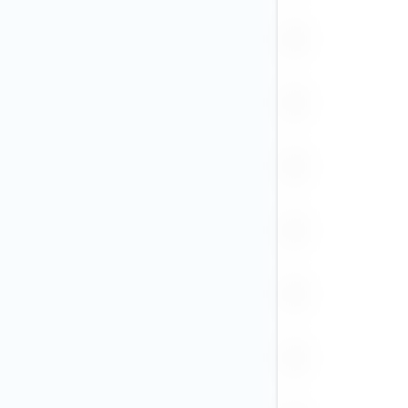
BRL
CAD
CHF
CLP
CNY (3)
COP
CZK
DKK
EGP
EUR (10)
GBP (1)
GEL
HKD
HUF