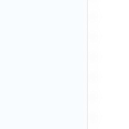
PGK
PHP
PLN
RON
RUB
SEK (1)
SGD
THB
TRY
TWD (3)
USD (75)
VND
ZAR