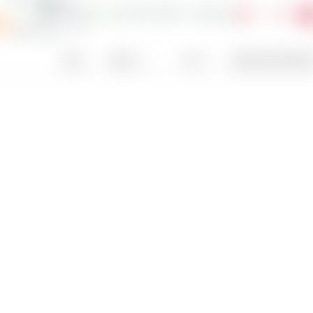
4,66 $
0,13 %
4.707,3
193,43 €
-0,02 %
io
Paese
Settore
EPS
Rendimento del dividend