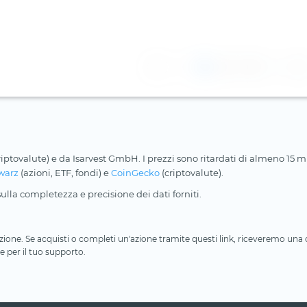
1
2
3
riptovalute) e da Isarvest GmbH. I prezzi sono ritardati di almeno 15 min
warz
(azioni, ETF, fondi) e
CoinGecko
(criptovalute).
lla completezza e precisione dei dati forniti.
iliazione. Se acquisti o completi un'azione tramite questi link, riceveremo un
e per il tuo supporto.