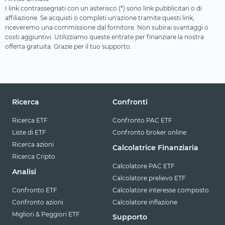
I link contrassegnati con un asterisco (*) sono link pubblicitari o di
affiliazione. Se acquisti o completi un'azione tramite questi link,
riceveremo una commissione dal fornitore. Non subirai svantaggi o
costi aggiuntivi. Utilizziamo queste entrate per finanziare la nostra
offerta gratuita. Grazie per il tuo supporto.
Ricerca
Confronti
Ricerca ETF
Confronto PAC ETF
Liste di ETF
Confronto broker online
Ricerca azioni
Calcolatrice Finanziaria
Ricerca Cripto
Calcolatore PAC ETF
Analisi
Calcolatore prelievo ETF
Confronto ETF
Calcolatore interesse composto
Confronto azioni
Calcolatore inflazione
Migliori & Peggiori ETF
Supporto