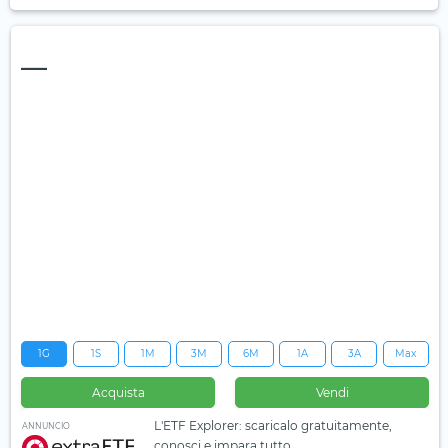
—
1G
1S
1M
3M
6M
1A
3A
Max
Acquista
Vendi
L'ETF Explorer: scaricalo gratuitamente,
ANNUNCIO
conosci e impara tutto.