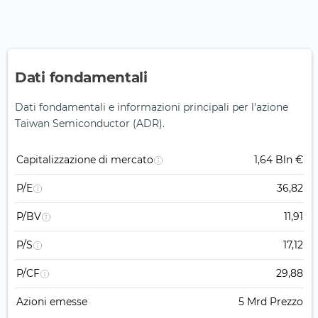
Dati fondamentali
Dati fondamentali e informazioni principali per l'azione
Taiwan Semiconductor (ADR).
Capitalizzazione di mercato
1,64 Bln €
P/E
36,82
P/BV
11,91
P/S
17,12
P/CF
29,88
Azioni emesse
5 Mrd Prezzo