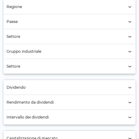
Regione
Regione (Tutti)
Paese
Paese (Tutti)
Settore
Settore (Tutti)
Gruppo industriale
Software (256)
Settore
Infrastrutture software (256)
Dividendo
Tutti
Rendimento da dividendi
No (219)
Intervallo dei dividendi
Sì (37)
Annuale (19)
Capitalizzazione di mercato