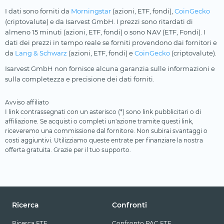
I dati sono forniti da
Morningstar
(azioni, ETF, fondi),
CoinGecko
(criptovalute) e da Isarvest GmbH. I prezzi sono ritardati di
almeno 15 minuti (azioni, ETF, fondi) o sono NAV (ETF, Fondi). I
dati dei prezzi in tempo reale se forniti provendono dai fornitori e
da
Lang & Schwarz
(azioni, ETF, fondi) e
CoinGecko
(criptovalute).
Isarvest GmbH non fornisce alcuna garanzia sulle informazioni e
sulla completezza e precisione dei dati forniti.
Avviso affiliato
I link contrassegnati con un asterisco (*) sono link pubblicitari o di
affiliazione. Se acquisti o completi un'azione tramite questi link,
riceveremo una commissione dal fornitore. Non subirai svantaggi o
costi aggiuntivi. Utilizziamo queste entrate per finanziare la nostra
offerta gratuita. Grazie per il tuo supporto.
Ricerca
Confronti
Ricerca ETF
Confronto PAC ETF