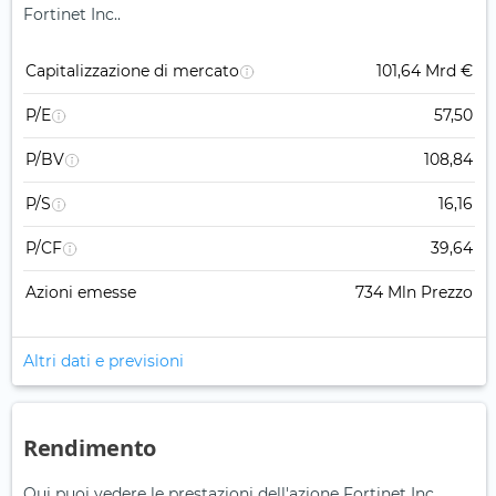
Fortinet Inc..
Capitalizzazione di mercato
101,64 Mrd €
P/E
57,50
P/BV
108,84
P/S
16,16
P/CF
39,64
Azioni emesse
734 Mln Prezzo
Altri dati e previsioni
Rendimento
Qui puoi vedere le prestazioni dell'azione Fortinet Inc..