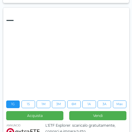
—
1G
1S
1M
3M
6M
1A
3A
Max
Acquista
Vendi
L'ETF Explorer: scaricalo gratuitamente,
ANNUNCIO
conosci e impara tutto.