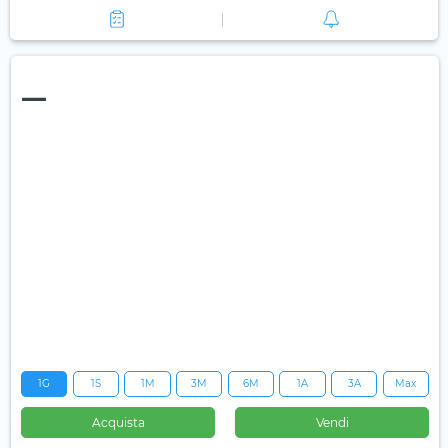
—
1G
1S
1M
3M
6M
1A
3A
Max
Acquista
Vendi