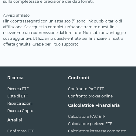
sulla completezza e precisione dei dati forniti.
Avviso affiliato
I link contrassegnati con un asterisco (*) sono link pubblicitari o di
affiliazione. Se acquisti o completi un'azione tramite questi link,
riceveremo una commissione dal fornitore. Non subirai svantaggi o
costi aggiuntivi. Utilizziamo queste entrate per finanziare la nostra
offerta gratuita. Grazie per il tuo supporto.
Ricerca
Confronti
Ricerca ETF
Confronto PAC ETF
Liste di ETF
Confronto broker online
Ricerca azioni
Calcolatrice Finanziaria
Ricerca Cripto
Calcolatore PAC ETF
Analisi
Calcolatore prelievo ETF
Confronto ETF
Calcolatore interesse composto