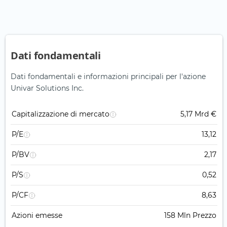
Dati fondamentali
Dati fondamentali e informazioni principali per l'azione
Univar Solutions Inc.
Capitalizzazione di mercato
5,17 Mrd €
P/E
13,12
P/BV
2,17
P/S
0,52
P/CF
8,63
Azioni emesse
158 Mln Prezzo