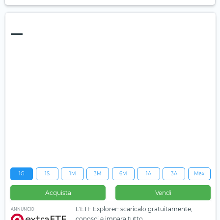
—
1G
1S
1M
3M
6M
1A
3A
Max
Acquista
Vendi
L'ETF Explorer: scaricalo gratuitamente,
ANNUNCIO
conosci e impara tutto.