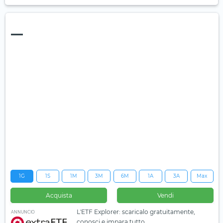
—
1G
1S
1M
3M
6M
1A
3A
Max
Acquista
Vendi
L'ETF Explorer: scaricalo gratuitamente,
ANNUNCIO
conosci e impara tutto.