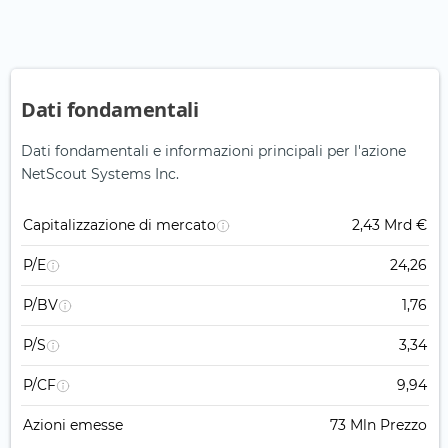
Dati fondamentali
Dati fondamentali e informazioni principali per l'azione
NetScout Systems Inc.
Capitalizzazione di mercato
2,43 Mrd €
P/E
24,26
P/BV
1,76
P/S
3,34
P/CF
9,94
Azioni emesse
73 Mln Prezzo