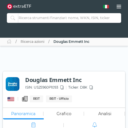
Ricerca azioni
Douglas Emmett Inc
Douglas Emmett Inc
ISIN:
US25960P1093
Ticker:
D8K
REIT
REIT - Ufficio
Panoramica
Grafico
Analisi