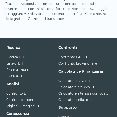
affiliazione. Se acquisti o completi un'azione tramite questi link,
riceveremo una commissione dal fornitore. Non subirai svantaggi o
costi aggiuntivi. Utilizziamo queste entrate per finanziare la nostra
offerta gratuita. Grazie per il tuo supporto.
Ricerca
Confronti
Ricerca ETF
Confronto PAC ETF
Liste di ETF
Confronto broker online
Ricerca azioni
Calcolatrice Finanziaria
Ricerca Cripto
Calcolatore PAC ETF
Analisi
Calcolatore prelievo ETF
Confronto ETF
Calcolatore interesse composto
Confronto azioni
Calcolatore inflazione
Migliori & Peggiori ETF
Supporto
Conoscenza
Contatti