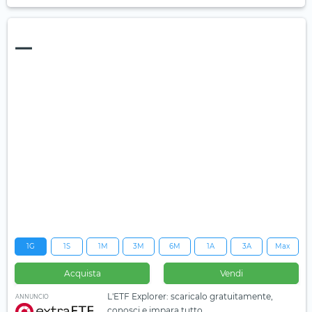
—
1G
1S
1M
3M
6M
1A
3A
Max
Acquista
Vendi
L'ETF Explorer: scaricalo gratuitamente,
ANNUNCIO
conosci e impara tutto.