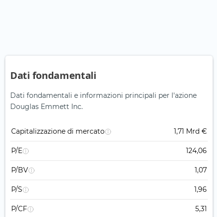
Dati fondamentali
Dati fondamentali e informazioni principali per l'azione
Douglas Emmett Inc.
Capitalizzazione di mercato
1,71 Mrd €
P/E
124,06
P/BV
1,07
P/S
1,96
P/CF
5,31