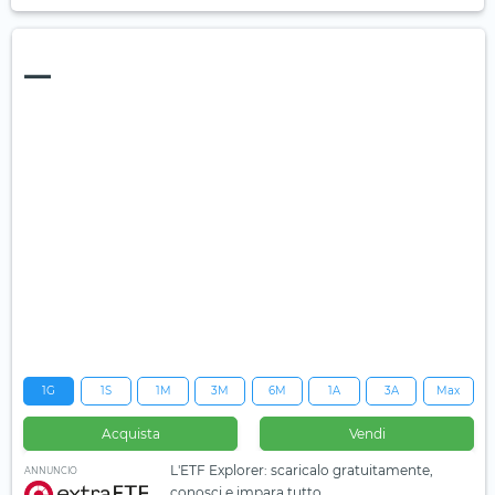
—
1G
1S
1M
3M
6M
1A
3A
Max
Acquista
Vendi
L'ETF Explorer: scaricalo gratuitamente,
ANNUNCIO
conosci e impara tutto.