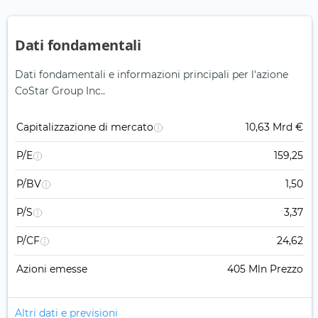
Dati fondamentali
Dati fondamentali e informazioni principali per l'azione
CoStar Group Inc..
Capitalizzazione di mercato
10,63 Mrd €
P/E
159,25
P/BV
1,50
P/S
3,37
P/CF
24,62
Azioni emesse
405 Mln Prezzo
Altri dati e previsioni