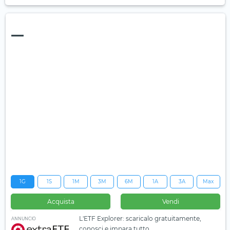
—
1G
1S
1M
3M
6M
1A
3A
Max
Acquista
Vendi
L'ETF Explorer: scaricalo gratuitamente,
ANNUNCIO
conosci e impara tutto.