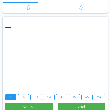
—
1G
1S
1M
3M
6M
1A
3A
Max
Acquista
Vendi