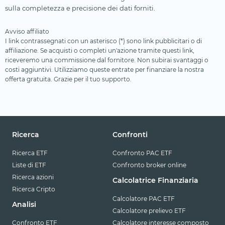
sulla completezza e precisione dei dati forniti.
Avviso affiliato
I link contrassegnati con un asterisco (*) sono link pubblicitari o di
affiliazione. Se acquisti o completi un'azione tramite questi link,
riceveremo una commissione dal fornitore. Non subirai svantaggi o
costi aggiuntivi. Utilizziamo queste entrate per finanziare la nostra
offerta gratuita. Grazie per il tuo supporto.
Ricerca
Confronti
Ricerca ETF
Confronto PAC ETF
Liste di ETF
Confronto broker online
Ricerca azioni
Calcolatrice Finanziaria
Ricerca Cripto
Calcolatore PAC ETF
Analisi
Calcolatore prelievo ETF
Confronto ETF
Calcolatore interesse composto