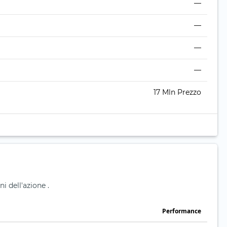
—
—
—
—
17 Mln Prezzo
i dell'azione .
Performance