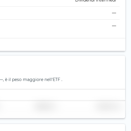
Dividendi intermedi
—
—
, è il peso maggiore nell'ETF .
Replicazione
Volume (mln. €)