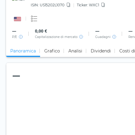
ISIN:
US15202L1070
Ticker:
WXC1
—
0,00 €
—
—
P/E
Capitalizzazione di mercato
Guadagni
Ren
Panoramica
Grafico
Analisi
Dividendi
Costi d
—