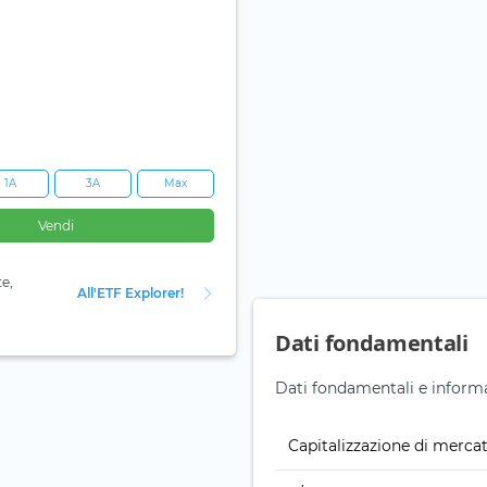
1A
3A
Max
Vendi
te,
All'ETF Explorer!
Dati fondamentali
Dati fondamentali e informaz
Capitalizzazione di merca