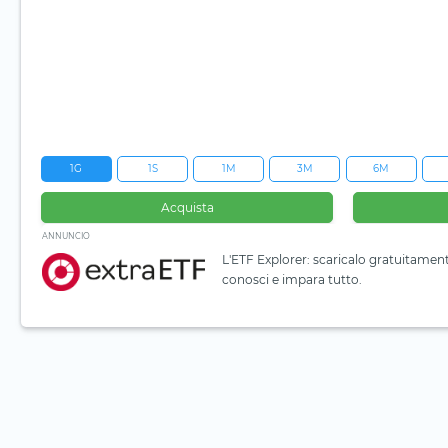
1G
1S
1M
3M
6M
Acquista
ANNUNCIO
L'ETF Explorer: scaricalo gratuitamen
conosci e impara tutto.