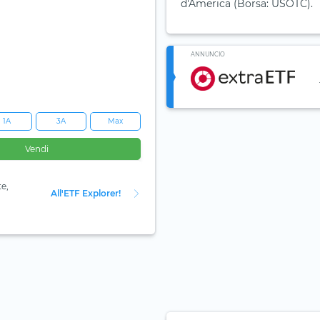
d'America (Borsa: USOTC).
ANNUNCIO
1A
3A
Max
Vendi
te,
All'ETF Explorer!