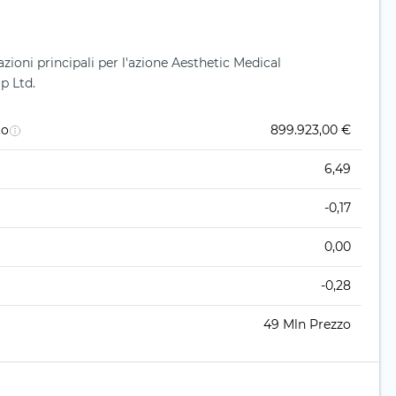
ioni principali per l'azione Aesthetic Medical
p Ltd.
to
899.923,00 €
6,49
-0,17
0,00
-0,28
49 Mln Prezzo