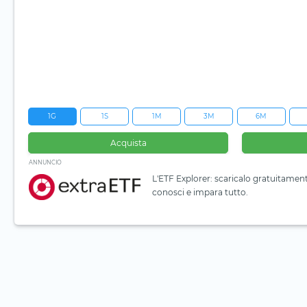
1G
1S
1M
3M
6M
Acquista
ANNUNCIO
L'ETF Explorer: scaricalo gratuitamen
conosci e impara tutto.