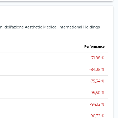
ni dell'azione Aesthetic Medical International Holdings
Performance
-71,88 %
-84,35 %
-75,34 %
-95,50 %
-94,12 %
-90,32 %