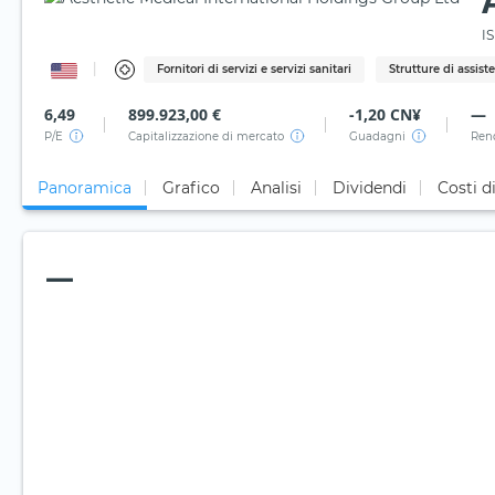
IS
Fornitori di servizi e servizi sanitari
Strutture di assis
6,49
899.923,00 €
-1,20 CN¥
—
P/E
Capitalizzazione di mercato
Guadagni
Ren
Panoramica
Grafico
Analisi
Dividendi
Costi d
—