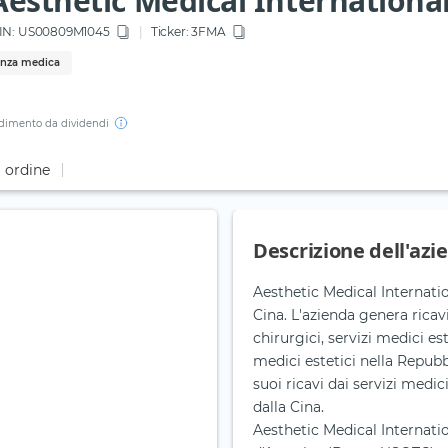
Aesthetic Medical Internationa
IN:
US00809M1045
Ticker:
3FMA
tenza medica
dimento da dividendi
i ordine
Descrizione dell'azi
Aesthetic Medical Internatio
Cina. L'azienda genera ricavi
chirurgici, servizi medici este
medici estetici nella Repubb
suoi ricavi dai servizi medic
dalla Cina.
Aesthetic Medical Internatio