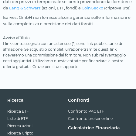
dati dei prezzi in tempo reale se forniti provendono dai fornitori e
da
Lang & Schwarz
(azioni, ETF, fondi) e
CoinGecko
(criptovalute).
Isarvest GmbH non fornisce alcuna garanzia sulle informazioni e
sulla completezza e precisione dei dati forniti.
Avviso affiliato
I link contrassegnati con un asterisco (*) sono link pubblicitari o di
affiliazione. Se acquisti o completi un'azione tramite questi link,
riceveremo una commissione dal fornitore. Non subirai svantaggi o
costi aggiuntivi. Utilizziamo queste entrate per finanziare la nostra
offerta gratuita. Grazie per il tuo supporto.
Ricerca
Confronti
Ricerca ETF
Confronto PAC ETF
Liste di ETF
Confronto broker online
Ricerca azioni
Calcolatrice Finanziaria
Ricerca Cripto