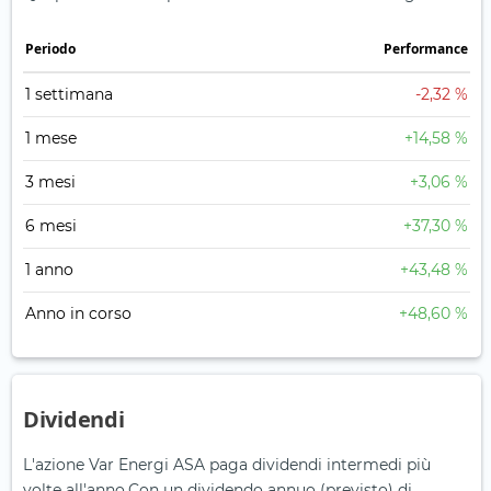
Periodo
Performance
1 settimana
-2,32 %
1 mese
+14,58 %
3 mesi
+3,06 %
6 mesi
+37,30 %
1 anno
+43,48 %
Anno in corso
+48,60 %
Dividendi
L'azione Var Energi ASA paga dividendi intermedi più
volte all'anno.
Con un dividendo annuo (previsto) di