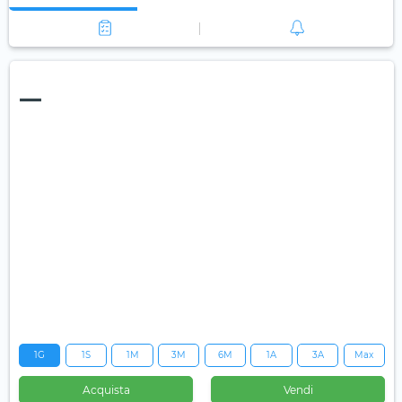
—
1G
1S
1M
3M
6M
1A
3A
Max
Acquista
Vendi