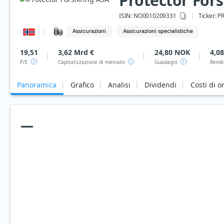
Protector For
ISIN:
NO0010209331
Ticker:
P
Assicurazioni
Assicurazioni specialistiche
19,51
3,62 Mrd €
24,80 NOK
4,0
P/E
Capitalizzazione di mercato
Guadagni
Rendi
Panoramica
Grafico
Analisi
Dividendi
Costi di o
—