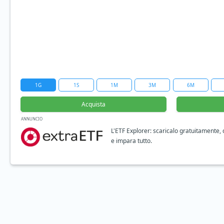
1G
1S
1M
3M
6M
Acquista
ANNUNCIO
L'ETF Explorer: scaricalo gratuitamente,
e impara tutto.