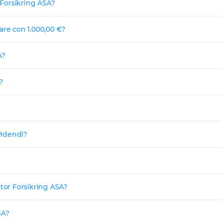
 Forsikring ASA?
are con 1.000,00 €?
A?
?
videndi?
ctor Forsikring ASA?
SA?