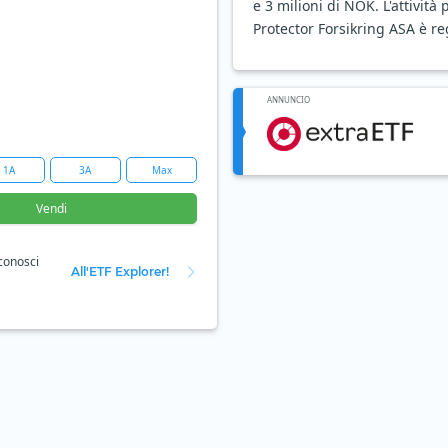
e 3 milioni di NOK. L'attivit
Protector Forsikring ASA è re
ANNUNCIO
1A
3A
Max
Vendi
 conosci
All'ETF Explorer!