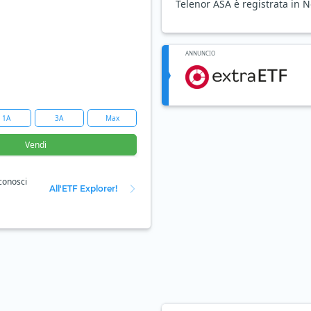
Telenor ASA è registrata in 
ANNUNCIO
1A
3A
Max
Vendi
 conosci
All'ETF Explorer!