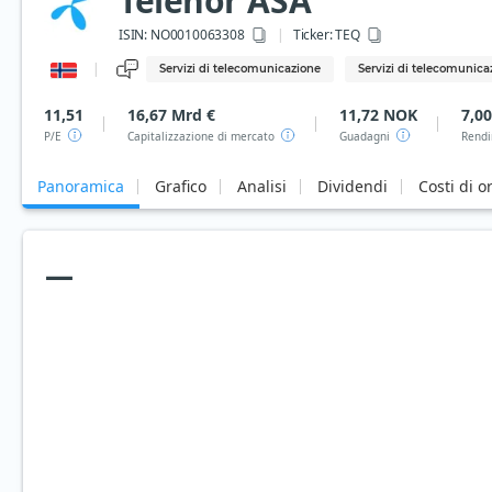
Telenor ASA
ISIN:
NO0010063308
Ticker:
TEQ
Servizi di telecomunicazione
Servizi di telecomunica
11,51
16,67 Mrd €
11,72 NOK
7,0
P/E
Capitalizzazione di mercato
Guadagni
Rendi
Panoramica
Grafico
Analisi
Dividendi
Costi di o
—