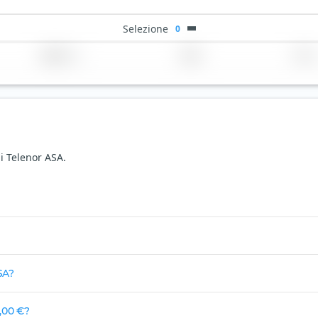
Selezione
0
Regione
Paese
TER
di Telenor ASA.
SA?
,00 €?