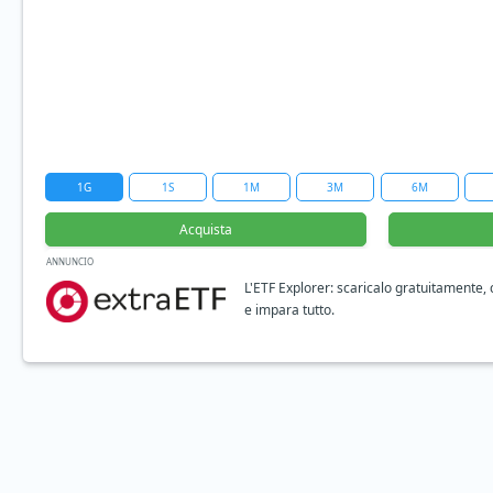
1G
1S
1M
3M
6M
Acquista
ANNUNCIO
L'ETF Explorer: scaricalo gratuitamente,
e impara tutto.