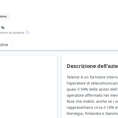
zione
0 %
mento da dividendi
rdine
Descrizione dell'azi
Telenor è un fornitore intern
l'operatore di telecomunicaz
quasi il 54% delle azioni dell
operatore affermato nei merca
fisse che mobili, anche se i ser
rappresentano circa il 10% dei
Norvegia, Finlandia e Danimar