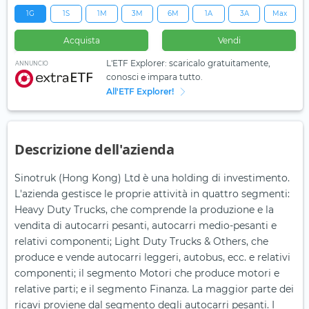
1G
1S
1M
3M
6M
1A
3A
Max
Acquista
Vendi
L'ETF Explorer: scaricalo gratuitamente,
ANNUNCIO
conosci e impara tutto.
All'ETF Explorer!
Descrizione dell'azienda
Sinotruk (Hong Kong) Ltd è una holding di investimento.
L'azienda gestisce le proprie attività in quattro segmenti:
Heavy Duty Trucks, che comprende la produzione e la
vendita di autocarri pesanti, autocarri medio-pesanti e
relativi componenti; Light Duty Trucks & Others, che
produce e vende autocarri leggeri, autobus, ecc. e relativi
componenti; il segmento Motori che produce motori e
relative parti; e il segmento Finanza. La maggior parte dei
ricavi proviene dal segmento degli autocarri pesanti. I