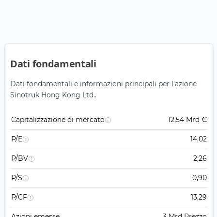
Dati fondamentali
Dati fondamentali e informazioni principali per l'azione
Sinotruk Hong Kong Ltd..
Capitalizzazione di mercato
12,54 Mrd €
P/E
14,02
P/BV
2,26
P/S
0,90
P/CF
13,29
Azioni emesse
3 Mrd Prezzo