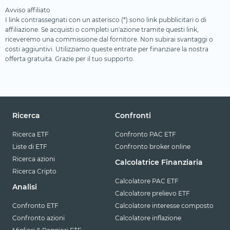
Avviso affiliato
I link contrassegnati con un asterisco (*) sono link pubblicitari o di
affiliazione. Se acquisti o completi un'azione tramite questi link,
riceveremo una commissione dal fornitore. Non subirai svantaggi o
costi aggiuntivi. Utilizziamo queste entrate per finanziare la nostra
offerta gratuita. Grazie per il tuo supporto.
Ricerca
Confronti
Ricerca ETF
Confronto PAC ETF
Liste di ETF
Confronto broker online
Ricerca azioni
Calcolatrice Finanziaria
Ricerca Cripto
Calcolatore PAC ETF
Analisi
Calcolatore prelievo ETF
Confronto ETF
Calcolatore interesse composto
Confronto azioni
Calcolatore inflazione