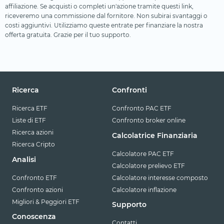
affiliazione. Se acquisti o completi un'azione tramite questi link,
riceveremo una commissione dal fornitore. Non subirai svantaggi o
costi aggiuntivi. Utilizziamo queste entrate per finanziare la nostra
offerta gratuita. Grazie per il tuo supporto.
Ricerca
Confronti
Ricerca ETF
Confronto PAC ETF
Liste di ETF
Confronto broker online
Ricerca azioni
Calcolatrice Finanziaria
Ricerca Cripto
Calcolatore PAC ETF
Analisi
Calcolatore prelievo ETF
Confronto ETF
Calcolatore interesse composto
Confronto azioni
Calcolatore inflazione
Migliori & Peggiori ETF
Supporto
Conoscenza
Contatti