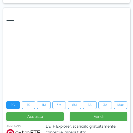
—
1G
1S
1M
3M
6M
1A
3A
Max
Acquista
Vendi
L'ETF Explorer: scaricalo gratuitamente,
ANNUNCIO
conosci e impara tutto.