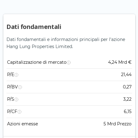
Dati fondamentali
Dati fondamentali e informazioni principali per l'azione
Hang Lung Properties Limited.
Capitalizzazione di mercato
4,24 Mrd €
P/E
21,44
P/BV
0,27
P/S
3,22
P/CF
6,15
Azioni emesse
5 Mrd Prezzo