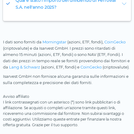
Qual è stato l'importo del dividendo di Ferrovial
S.A. nell'anno 2025?
I dati sono forniti da
Morningstar
(azioni, ETF, fondi),
CoinGecko
(criptovalute) e da Isarvest GmbH. I prezzi sono ritardati di
almeno 15 minuti (azioni, ETF, fondi) o sono NAV (ETF, Fondi). I
dati dei prezzi in tempo reale se forniti provendono dai fornitori e
da
Lang & Schwarz
(azioni, ETF, fondi) e
CoinGecko
(criptovalute).
Isarvest GmbH non fornisce alcuna garanzia sulle informazioni e
sulla completezza e precisione dei dati forniti.
Avviso affiliato
I link contrassegnati con un asterisco (*) sono link pubblicitari o di
affiliazione. Se acquisti o completi un'azione tramite questi link,
riceveremo una commissione dal fornitore. Non subirai svantaggi o
costi aggiuntivi. Utilizziamo queste entrate per finanziare la nostra
offerta gratuita. Grazie per il tuo supporto.