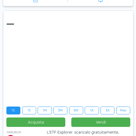
—
1G
1S
1M
3M
6M
1A
3A
Max
Acquista
Vendi
L'ETF Explorer: scaricalo gratuitamente,
ANNUNCIO