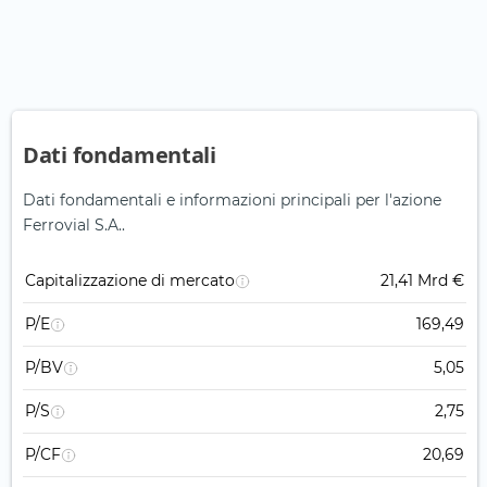
Dati fondamentali
Dati fondamentali e informazioni principali per l'azione
Ferrovial S.A..
Capitalizzazione di mercato
21,41 Mrd €
P/E
169,49
P/BV
5,05
P/S
2,75
P/CF
20,69