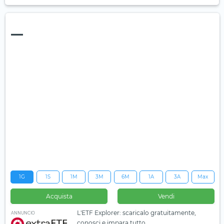
—
1G
1S
1M
3M
6M
1A
3A
Max
Acquista
Vendi
L'ETF Explorer: scaricalo gratuitamente,
ANNUNCIO
conosci e impara tutto.