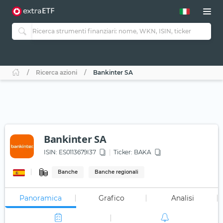
Ricerca azioni
Bankinter SA
Bankinter SA
ISIN:
ES0113679I37
Ticker:
BAKA
Banche
Banche regionali
Panoramica
Grafico
Analisi