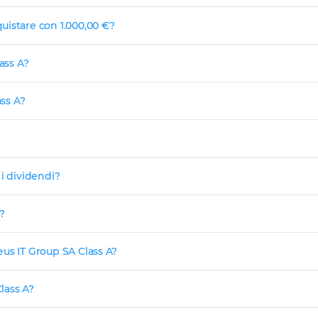
uistare con 1.000,00 €?
ass A?
ass A?
i dividendi?
?
us IT Group SA Class A?
lass A?