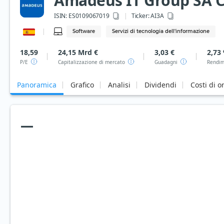
Amadeus IT Group SA C
ISIN:
ES0109067019
Ticker:
AI3A
Software
Servizi di tecnologia dell'informazione
18,59
24,15 Mrd €
3,03 €
2,73
P/E
Capitalizzazione di mercato
Guadagni
Rendim
Panoramica
Grafico
Analisi
Dividendi
Costi di o
—