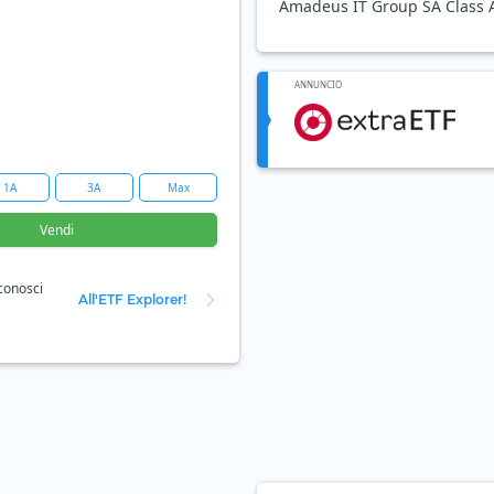
Amadeus IT Group SA Class A
ANNUNCIO
1A
3A
Max
Vendi
 conosci
All'ETF Explorer!