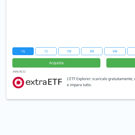
1G
1S
1M
3M
6M
Acquista
ANNUNCIO
L'ETF Explorer: scaricalo gratuitamente,
e impara tutto.