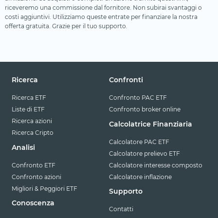
riceveremo una commissione dal fornitore. Non subirai svantaggi o
costi aggiuntivi. Utilizziamo queste entrate per finanziare la nostra
offerta gratuita. Grazie per il tuo supporto.
Ricerca
Confronti
Ricerca ETF
Confronto PAC ETF
Liste di ETF
Confronto broker online
Ricerca azioni
Calcolatrice Finanziaria
Ricerca Cripto
Calcolatore PAC ETF
Analisi
Calcolatore prelievo ETF
Confronto ETF
Calcolatore interesse composto
Confronto azioni
Calcolatore inflazione
Migliori & Peggiori ETF
Supporto
Conoscenza
Contatti