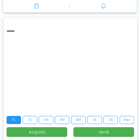
—
1G
1S
1M
3M
6M
1A
3A
Max
Acquista
Vendi