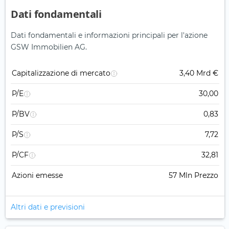
Dati fondamentali
Dati fondamentali e informazioni principali per l'azione
GSW Immobilien AG.
Capitalizzazione di mercato
3,40 Mrd €
P/E
30,00
P/BV
0,83
P/S
7,72
P/CF
32,81
Azioni emesse
57 Mln Prezzo
Altri dati e previsioni