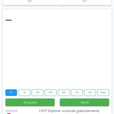
—
1G
1S
1M
3M
6M
1A
3A
Max
Acquista
Vendi
L'ETF Explorer: scaricalo gratuitamente,
ANNUNCIO