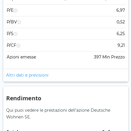
P/E
6,97
P/BV
0,52
P/S
6,25
P/CF
9,21
Azioni emesse
397 Mln Prezzo
Altri dati e previsioni
Rendimento
Qui puoi vedere le prestazioni dell'azione Deutsche
Wohnen SE.