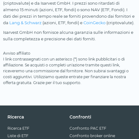
(criptovalute) e da Isarvest GmbH. I prezzi sono ritardati di
almeno 15 minuti (azioni, ETF, fondi) o sono NAV (ETF, Fondi). I
dati dei prezzi in tempo reale se forniti provendono dai fornitori e
da
Lang & Schwarz
(azioni, ETF, fondi) e
CoinGecko
(criptovalute).
Isarvest GmbH non fornisce alcuna garanzia sulle informazioni e
sulla completezza e precisione dei dati forniti.
Avviso affiliato
I link contrassegnati con un asterisco (*) sono link pubblicitari o di
affiliazione. Se acquisti o completi un'azione tramite questi link,
riceveremo una commissione dal fornitore. Non subirai svantaggi o
costi aggiuntivi. Utilizziamo queste entrate per finanziare la nostra
offerta gratuita. Grazie per il tuo supporto.
Ricerca
Confronti
Ricerca ETF
Confronto PAC ETF
Liste di ETF
Confronto broker online