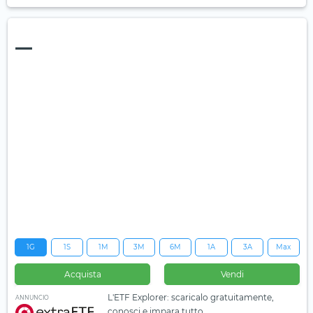
—
1G
1S
1M
3M
6M
1A
3A
Max
Acquista
Vendi
L'ETF Explorer: scaricalo gratuitamente,
ANNUNCIO
conosci e impara tutto.