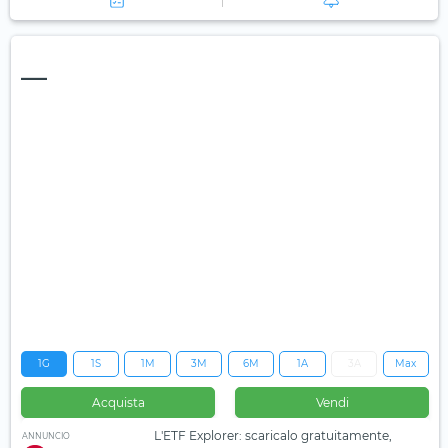
—
1G
1S
1M
3M
6M
1A
3A
Max
Acquista
Vendi
L'ETF Explorer: scaricalo gratuitamente,
ANNUNCIO