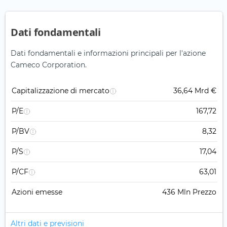
Dati fondamentali
Dati fondamentali e informazioni principali per l'azione
Cameco Corporation.
Capitalizzazione di mercato
36,64 Mrd €
P/E
167,72
P/BV
8,32
P/S
17,04
P/CF
63,01
Azioni emesse
436 Mln Prezzo
Altri dati e previsioni