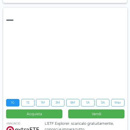
—
1G
1S
1M
3M
6M
1A
3A
Max
Acquista
Vendi
L'ETF Explorer: scaricalo gratuitamente,
ANNUNCIO
conosci e impara tutto.