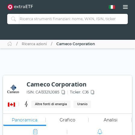
Ricerca azioni
Cameco Corporation
Cameco Corporation
ISIN:
CA13321L1085
Ticker:
CJ6
Altre fonti di energia
Uranio
Panoramica
Grafico
Analisi