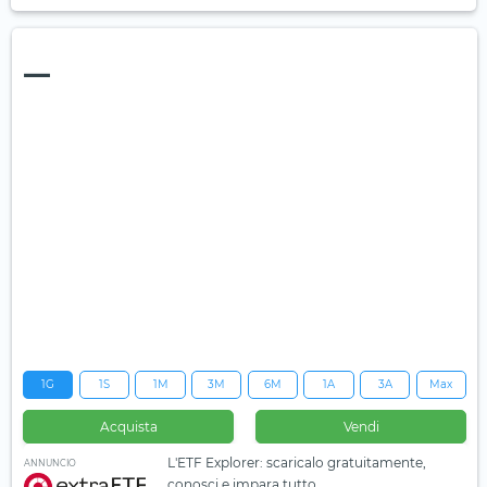
—
1G
1S
1M
3M
6M
1A
3A
Max
Acquista
Vendi
L'ETF Explorer: scaricalo gratuitamente,
ANNUNCIO
conosci e impara tutto.