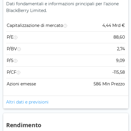
Dati fondamentali e informazioni principali per l'azione
BlackBerry Limited.
Capitalizzazione di mercato
4,44 Mrd €
P/E
88,60
P/BV
2,74
P/S
9,09
P/CF
-115,58
Azioni emesse
586 Mln Prezzo
Altri dati e previsioni
Rendimento