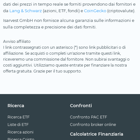
dati dei prezzi in tempo reale se forniti provendono dai fornitori e
da
Lang & Schwarz
(azioni, ETF, fondi) e
CoinGecko
(criptovalute).
Isarvest GmbH non fornisce alcuna garanzia sulle informazioni e
sulla completezza e precisione dei dati forniti.
Avviso affiliato
I link contrassegnati con un asterisco (*) sono link pubblicitari o di
affiliazione. Se acquisti o completi un'azione tramite questi link,
riceveremo una commissione dal fornitore. Non subirai svantaggi o
costi aggiuntivi. Utilizziamo queste entrate per finanziare la nostra
offerta gratuita. Grazie per il tuo supporto.
Ricerca
Confronti
Ricerca ETF
Confronto PAC ETF
Liste di ETF
Confronto broker online
Ricerca azioni
Calcolatrice Finanziaria
Ricerca Cripto