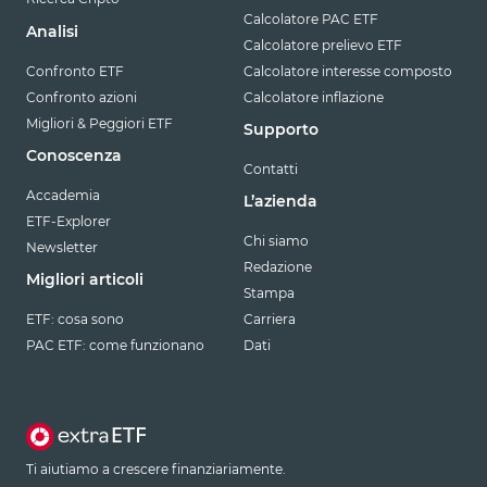
Calcolatore PAC ETF
Analisi
Calcolatore prelievo ETF
Confronto ETF
Calcolatore interesse composto
Confronto azioni
Calcolatore inflazione
Migliori & Peggiori ETF
Supporto
Conoscenza
Contatti
Accademia
L’azienda
ETF-Explorer
Chi siamo
Newsletter
Redazione
Migliori articoli
Stampa
ETF: cosa sono
Carriera
PAC ETF: come funzionano
Dati
Ti aiutiamo a crescere finanziariamente.