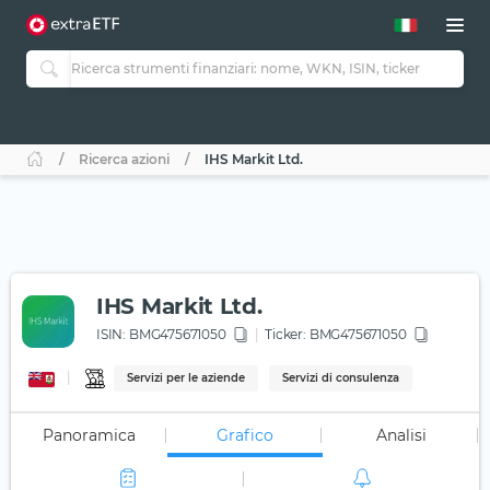
Ricerca azioni
IHS Markit Ltd.
IHS Markit Ltd.
ISIN:
BMG475671050
Ticker:
BMG475671050
Servizi per le aziende
Servizi di consulenza
Panoramica
Grafico
Analisi