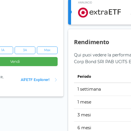
ANNUNCIO
Rendimento
1A
3A
Max
Qui puoi vedere la performa
Corp Bond SRI PAB UCITS E
Vendi
Periodo
te,
All'ETF Explorer!
1 settimana
1 mese
3 mesi
6 mesi