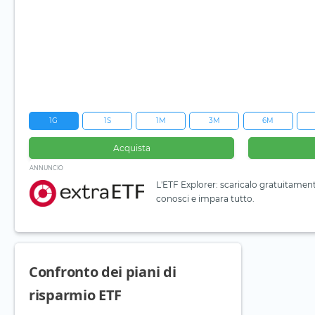
1G
1S
1M
3M
6M
Acquista
ANNUNCIO
L'ETF Explorer: scaricalo gratuitamen
conosci e impara tutto.
Confronto dei piani di
risparmio ETF