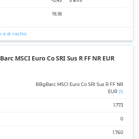
-0,43
5 anni
19,18
o e di rischio
Barc MSCI Euro Co SRI Sus R FF NR EUR
BBgBarc MSCI Euro Co SRI Sus R FF NR
EUR
(1)
1.773
0
1.760