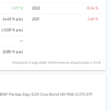
+1,07 %
2022
-15,14 %
%
(4,43 % p.a.)
2021
-1,40 %
%
(-0,59 % p.a.)
—
%
(0,85 % p.a.)
Posizione: 6 ago 2026.
Performance visualizzata in EUR.
r BNP Paribas Easy EUR Corp Bond SRI PAB UCITS ETF