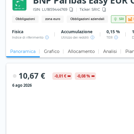
BNP Paribas Easy EUR C
ISIN:
LU1859444769
Ticker:
SRIC
Obbligazioni
zona euro
Obbligazioni aziendali
SRI
Fisica
Accumulazione
0,15 %
Indice di riferimento
Utilizzo dei redditi
TER
D
Panoramica
Grafico
Allocamento
Analisi
Pian
10,67 €
-0,01 €
-0,08 %
6 ago 2026