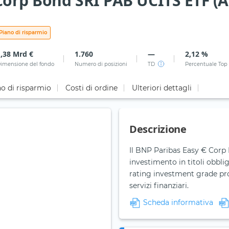
orp Bond SRI PAB UCITS ETF (A
Piano di risparmio
1,38 Mrd €
1.760
—
2,12 %
imensione del fondo
Numero di posizioni
TD
Percentuale Top
o di risparmio
Costi di ordine
Ulteriori dettagli
Descrizione
Il BNP Paribas Easy € Corp B
investimento in titoli obbli
rating investment grade prove
servizi finanziari.
Scheda informativa