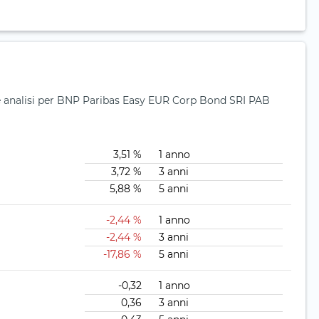
o e analisi per BNP Paribas Easy EUR Corp Bond SRI PAB
3,51 %
1 anno
3,72 %
3 anni
5,88 %
5 anni
-2,44 %
1 anno
-2,44 %
3 anni
-17,86 %
5 anni
-0,32
1 anno
0,36
3 anni