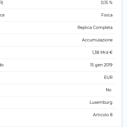
R)
0,15 %
ice
Fisica
Replica Completa
Accumulazione
1,38 Mrd €
do
15 gen 2019
EUR
No
Luxemburg
Articolo 8