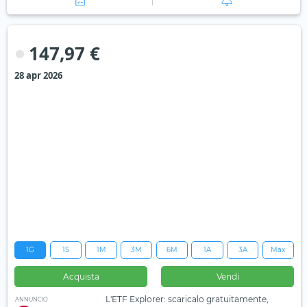
147,97 €
28 apr 2026
1G
1S
1M
3M
6M
1A
3A
Max
Acquista
Vendi
L'ETF Explorer: scaricalo gratuitamente,
ANNUNCIO