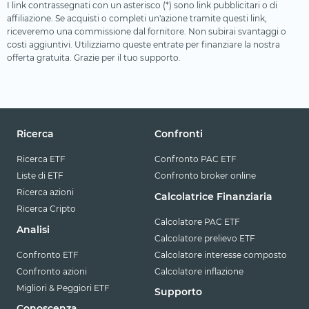
I link contrassegnati con un asterisco (*) sono link pubblicitari o di
affiliazione. Se acquisti o completi un'azione tramite questi link,
riceveremo una commissione dal fornitore. Non subirai svantaggi o
costi aggiuntivi. Utilizziamo queste entrate per finanziare la nostra
offerta gratuita. Grazie per il tuo supporto.
Ricerca
Confronti
Ricerca ETF
Confronto PAC ETF
Liste di ETF
Confronto broker online
Ricerca azioni
Calcolatrice Finanziaria
Ricerca Cripto
Calcolatore PAC ETF
Analisi
Calcolatore prelievo ETF
Confronto ETF
Calcolatore interesse composto
Confronto azioni
Calcolatore inflazione
Migliori & Peggiori ETF
Supporto
Conoscenza