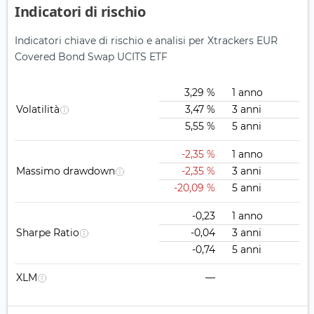
Indicatori di rischio
Indicatori chiave di rischio e analisi per Xtrackers EUR
Covered Bond Swap UCITS ETF
3,29 %
1 anno
Volatilità
3,47 %
3 anni
5,55 %
5 anni
-2,35 %
1 anno
Massimo drawdown
-2,35 %
3 anni
-20,09 %
5 anni
-0,23
1 anno
Sharpe Ratio
-0,04
3 anni
-0,74
5 anni
XLM
—