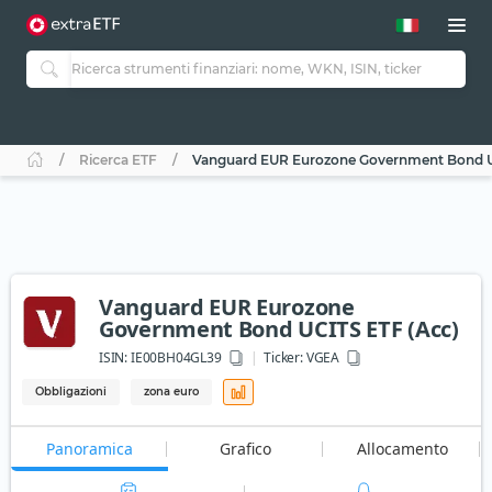
Ricerca ETF
Vanguard EUR Eurozone Government Bond U
Vanguard EUR Eurozone
Government Bond UCITS ETF (Acc)
ISIN:
IE00BH04GL39
Ticker:
VGEA
Obbligazioni
zona euro
Panoramica
Grafico
Allocamento