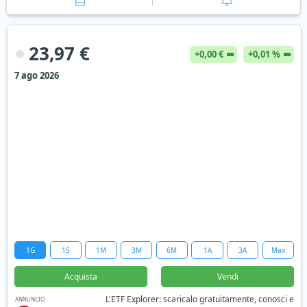
23,97 €
+0,00 €
+0,01 %
7 ago 2026
1G
1S
1M
3M
6M
1A
3A
Max
Acquista
Vendi
L'ETF Explorer: scaricalo gratuitamente, conosci e
ANNUNCIO