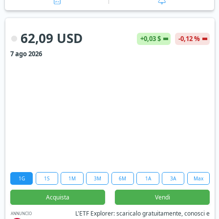
62,09 USD
+0,03 $
-0,12 %
7 ago 2026
1G
1S
1M
3M
6M
1A
3A
Max
Acquista
Vendi
L'ETF Explorer: scaricalo gratuitamente, conosci e
ANNUNCIO